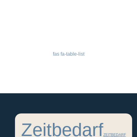
fas fa-table-list
Zeitbedarf
ZEITBEDARF